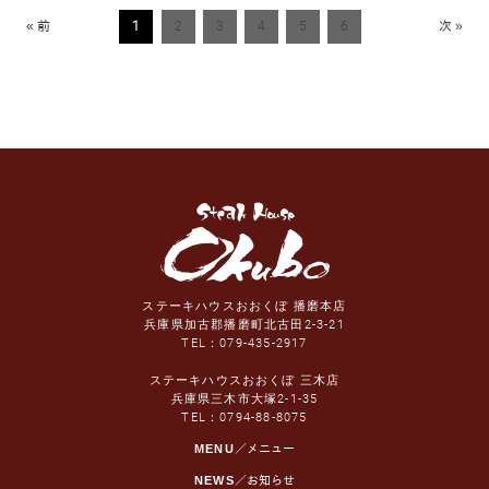
« 前
1
2
3
4
5
6
次 »
ステーキハウスおおくぼ 播磨本店
兵庫県加古郡播磨町北古田2-3-21
TEL：
079-435-2917
ステーキハウスおおくぼ 三木店
兵庫県三木市大塚2-1-35
TEL：
0794-88-8075
MENU
／メニュー
NEWS
／お知らせ