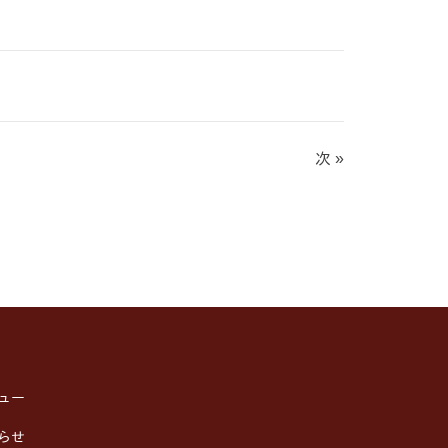
次 »
ュー
らせ