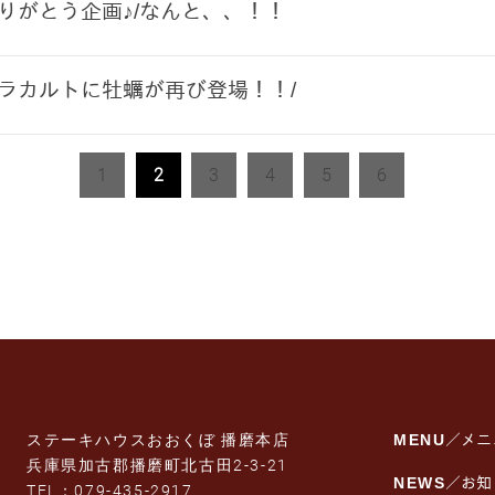
ありがとう企画♪/なんと、、！！
アラカルトに牡蠣が再び登場！！/
1
2
3
4
5
6
ステーキハウスおおくぼ 播磨本店
MENU
／メニ
兵庫県加古郡播磨町北古田2-3-21
NEWS
／お知
TEL：
079-435-2917