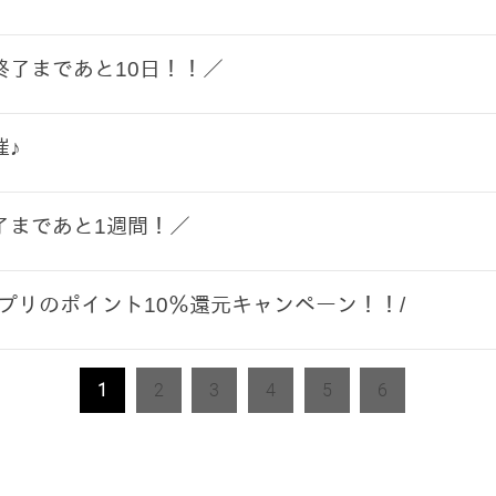
終了まであと10日！！／
催♪
了まであと1週間！／
アプリのポイント10％還元キャンペーン！！/
1
2
3
4
5
6