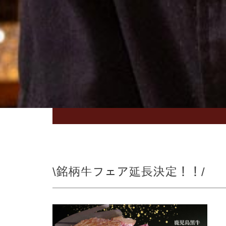
\銘柄牛フェア延長決定！！/