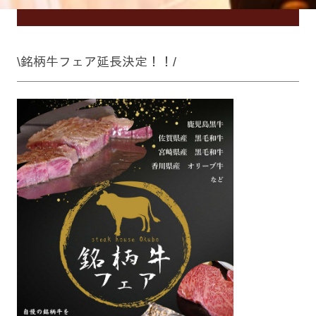
\銘柄牛フェア延長決定！！/